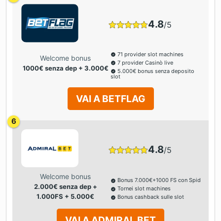
4.8
/5
71 provider slot machines
Welcome bonus
7 provider Casinò live
1000€ senza dep + 3.000€
5.000€ bonus senza deposito
slot
VAI A BETFLAG
6
4.8
/5
Welcome bonus
Bonus 7.000€+1000 FS con Spid
2.000€ senza dep +
Tornei slot machines
1.000FS + 5.000€
Bonus cashback sulle slot
VAI A ADMIRAL BET