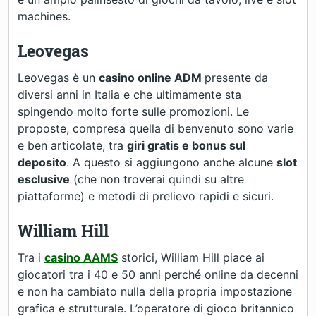
machines.
Leovegas
Leovegas è un
casino online ADM
presente da
diversi anni in Italia e che ultimamente sta
spingendo molto forte sulle promozioni. Le
proposte, compresa quella di benvenuto sono varie
e ben articolate, tra
giri gratis e bonus sul
deposito
. A questo si aggiungono anche alcune
slot
esclusive
(che non troverai quindi su altre
piattaforme) e metodi di prelievo rapidi e sicuri.
William Hill
Tra i
casino AAMS
storici, William Hill piace ai
giocatori tra i 40 e 50 anni perché online da decenni
e non ha cambiato nulla della propria impostazione
grafica e strutturale. L’operatore di gioco britannico