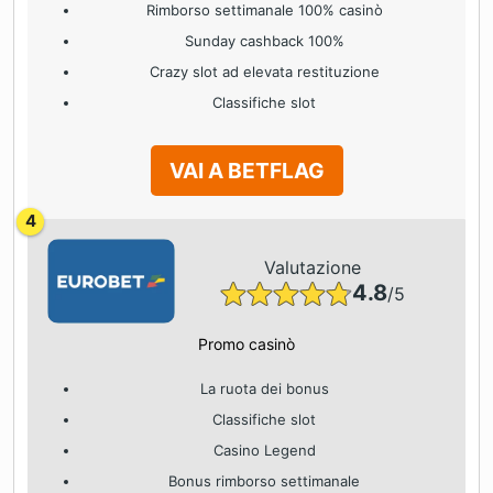
Rimborso settimanale 100% casinò
Sunday cashback 100%
Crazy slot ad elevata restituzione
Classifiche slot
VAI A BETFLAG
4
Valutazione
4.8
/5
Promo casinò
La ruota dei bonus
Classifiche slot
Casino Legend
Bonus rimborso settimanale