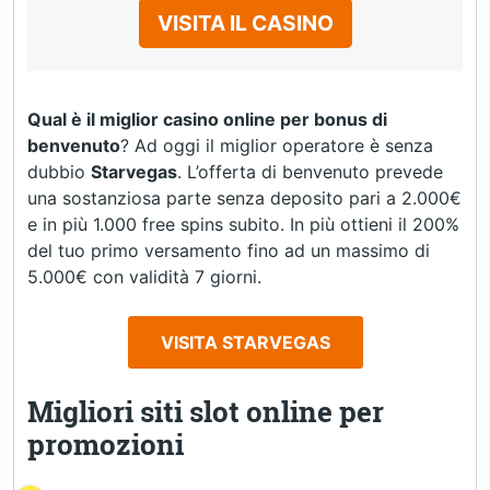
VISITA IL CASINO
Qual è il miglior casino online per bonus di
benvenuto
? Ad oggi il miglior operatore è senza
dubbio
Starvegas
. L’offerta di benvenuto prevede
una sostanziosa parte senza deposito pari a 2.000€
e in più 1.000 free spins subito. In più ottieni il 200%
del tuo primo versamento fino ad un massimo di
5.000€ con validità 7 giorni.
VISITA STARVEGAS
Migliori siti slot online per
promozioni