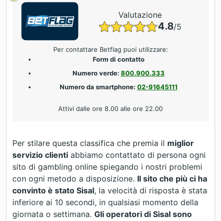
Valutazione
4.8
/5
Per contattare Betflag puoi utilizzare:
Form di contatto
Numero verde:
800.900.333
Numero da smartphone:
02-91645111
Attivi dalle ore 8.00 alle ore 22.00
Per stilare questa classifica che premia il
miglior
servizio clienti
abbiamo contattato di persona ogni
sito di gambling online spiegando i nostri problemi
con ogni metodo a disposizione.
Il sito che più ci ha
convinto è stato Sisal
, la velocità di risposta è stata
inferiore ai 10 secondi, in qualsiasi momento della
giornata o settimana.
Gli operatori di Sisal sono