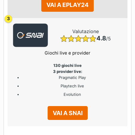
VAI A EPLAY24
3
Valutazione
4.8
/5
Giochi live e provider
130 giochi live
3 provider live:
Pragmatic Play
Playtech live
Evolution
VAI A SNAI