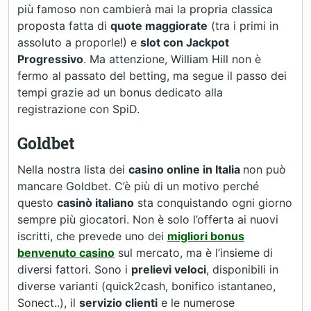
più famoso non cambierà mai la propria classica
proposta fatta di
quote maggiorate
(tra i primi in
assoluto a proporle!) e
slot con Jackpot
Progressivo
. Ma attenzione, William Hill non è
fermo al passato del betting, ma segue il passo dei
tempi grazie ad un bonus dedicato alla
registrazione con SpiD.
Goldbet
Nella nostra lista dei
casino online in Italia
non può
mancare Goldbet. C’è più di un motivo perché
questo
casinò italiano
sta conquistando ogni giorno
sempre più giocatori. Non è solo l’offerta ai nuovi
iscritti, che prevede uno dei
migliori bonus
benvenuto casino
sul mercato, ma è l’insieme di
diversi fattori. Sono i
prelievi veloci
, disponibili in
diverse varianti (quick2cash, bonifico istantaneo,
Sonect..), il
servizio clienti
e le numerose