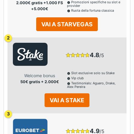
Promozioni specifiche su slot e
2.000€ gratis +1.000 FS
provider
+5.000€
Ruota della fortuna classica
VAI A STARVEGAS
2
4.8
/5
Slot esclusive solo su Stake
Welcome bonus
Vip club
50€ gratis + 2.000€
Testimonials: Aguero, Drake,
Alex Pereira
VAI A STAKE
3
4.9
/5