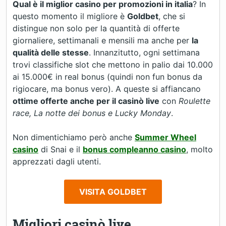
Qual è il miglior casino per promozioni in italia
? In
questo momento il migliore è
Goldbet
, che si
distingue non solo per la quantità di offerte
giornaliere, settimanali e mensili ma anche per
la
qualità delle stesse
. Innanzitutto, ogni settimana
trovi classifiche slot che mettono in palio dai 10.000
ai 15.000€ in real bonus (quindi non fun bonus da
rigiocare, ma bonus vero). A queste si affiancano
ottime offerte anche per il casinò live
con
Roulette
race, La notte dei bonus e Lucky Monday
.
Non dimentichiamo però anche
Summer Wheel
casino
di Snai e il
bonus compleanno casino
, molto
apprezzati dagli utenti.
VISITA GOLDBET
Migliori casinò live