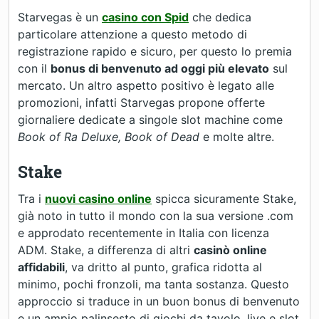
Starvegas è un
casino con Spid
che dedica
particolare attenzione a questo metodo di
registrazione rapido e sicuro, per questo lo premia
con il
bonus di benvenuto ad oggi più elevato
sul
mercato. Un altro aspetto positivo è legato alle
promozioni, infatti Starvegas propone offerte
giornaliere dedicate a singole slot machine come
Book of Ra Deluxe, Book of Dead
e molte altre.
Stake
Tra i
nuovi casino online
spicca sicuramente Stake,
già noto in tutto il mondo con la sua versione .com
e approdato recentemente in Italia con licenza
ADM. Stake, a differenza di altri
casinò online
affidabili
, va dritto al punto, grafica ridotta al
minimo, pochi fronzoli, ma tanta sostanza. Questo
approccio si traduce in un buon bonus di benvenuto
e un ampio palinsesto di giochi da tavolo, live e slot