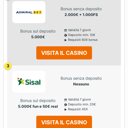
Bonus senza deposito
2.000€ + 1.000FS
Validità 7 giorni
Bonus sul deposito
Deposito min. 10€
5.000€
Requisiti 60X bonus
VISITA IL CASINO
3
Bonus senza deposito
Nessuno
Validità 7 giorni
Bonus sul deposito
Deposito min. 20€
5.000€ fun e 50€ real
Requisiti 45X
VISITA IL CASINO