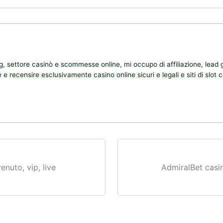
g, settore casinò e scommesse online, mi occupo di affiliazione, lead 
 e recensire esclusivamente casino online sicuri e legali e siti di slot
P
o
nuto, vip, live
AdmiralBet casin
s
t
s
u