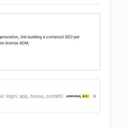
generation, link building e contenuti SEO per
 con licenza ADM.
»
o: login, app, bonus, contatti