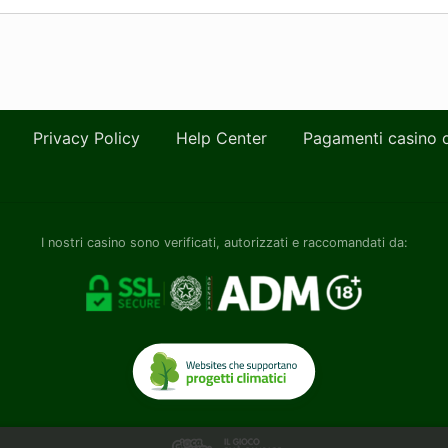
c
c
e
s
s
i
Privacy Policy
Help Center
Pagamenti casino o
v
o
:
I nostri casino sono verificati, autorizzati e raccomandati da: