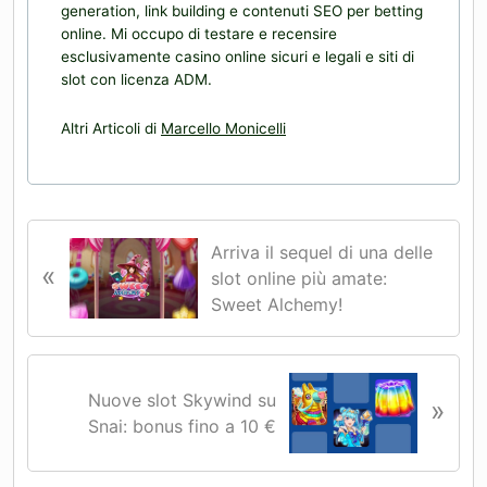
generation, link building e contenuti SEO per betting
online. Mi occupo di testare e recensire
esclusivamente casino online sicuri e legali e siti di
slot con licenza ADM.
Altri Articoli di
Marcello Monicelli
P
Arriva il sequel di una delle
«
o
slot online più amate:
s
Sweet Alchemy!
t
p
r
P
Nuove slot Skywind su
»
e
o
Snai: bonus fino a 10 €
c
s
e
t
d