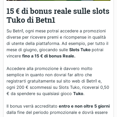
15 € di bonus reale sulle slots
Tuko di Betn1
Su Betn1, ogni mese potrai accedere a promozioni
diverse per ricevere premi e ricompense in qualità
di utente della piattaforma. Ad esempio, per tutto il
mese di giugno, giocando sulle
Slots Tuko
potrai
vincere
fino a 15 € di bonus Reale.
Accedere alla promozione è davvero molto
semplice in quanto non dovrai far altro che
registrarti gratuitamente sul sito web di Betn1 e,
ogni 200 € scommessi su Slots Tuko, riceverai 0,50
€ da spendere su qualsiasi gioco
Tuko
.
Il bonus verrà accreditato
entro e non oltre 5 giorni
dalla fine del periodo promozionale e dovrà essere