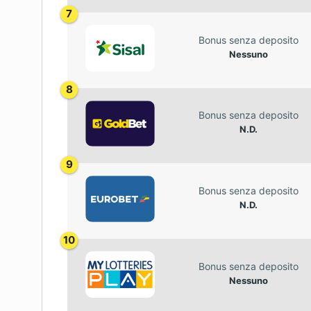
7
Bonus senza deposito
Nessuno
8
Bonus senza deposito
N.D.
9
Bonus senza deposito
N.D.
10
Bonus senza deposito
Nessuno