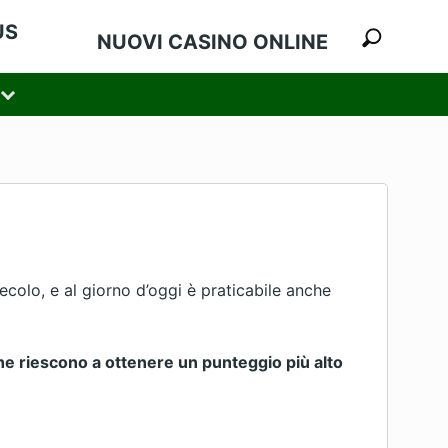
US
NUOVI CASINO ONLINE
ecolo, e al giorno d’oggi è praticabile anche
e riescono a ottenere un punteggio più alto