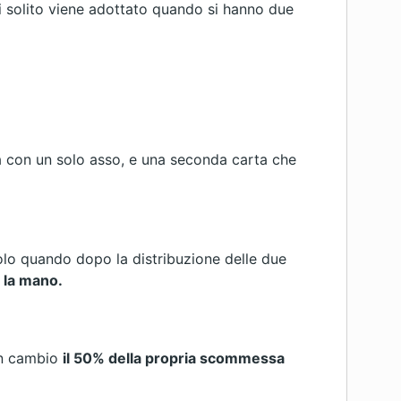
i solito viene adottato quando si hanno due
oca con un solo asso, e una seconda carta che
olo quando dopo la distribuzione delle due
e la mano.
 in cambio
il 50% della propria scommessa