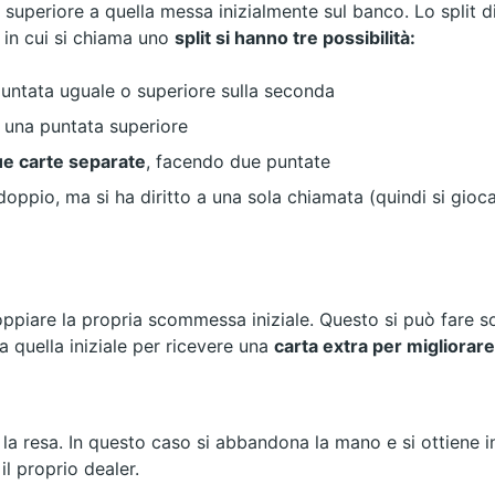
superiore a quella messa inizialmente sul banco. Lo split d
si in cui si chiama uno
split si hanno tre possibilità:
untata uguale o superiore sulla seconda
 una puntata superiore
ue carte separate
, facendo due puntate
 doppio, ma si ha diritto a una sola chiamata (quindi si gi
ppiare la propria scommessa iniziale. Questo si può fare s
 quella iniziale per ricevere una
carta extra per migliorar
re la resa. In questo caso si abbandona la mano e si ottiene
l proprio dealer.