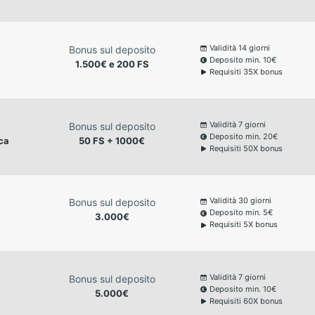
Validità 14 giorni
Bonus sul deposito
Deposito min. 10€
1.500€ e 200 FS
Requisiti 35X bonus
Validità 7 giorni
Bonus sul deposito
Deposito min. 20€
ca
50 FS + 1000€
Requisiti 50X bonus
Validità 30 giorni
Bonus sul deposito
Deposito min. 5€
3.000€
Requisiti 5X bonus
Validità 7 giorni
Bonus sul deposito
Deposito min. 10€
5.000€
Requisiti 60X bonus