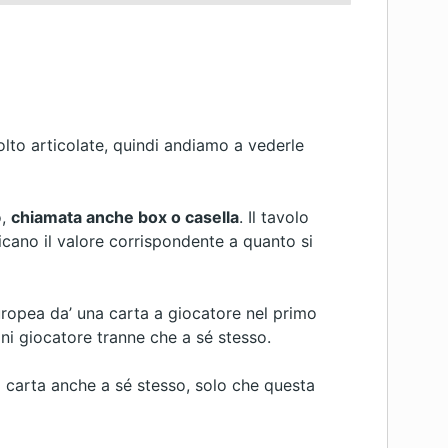
lto articolate, quindi andiamo a vederle
o,
chiamata anche box o casella
. Il tavolo
icano il valore corrispondente a quanto si
uropea da’ una carta a giocatore nel primo
ni giocatore tranne che a sé stesso.
da carta anche a sé stesso, solo che questa