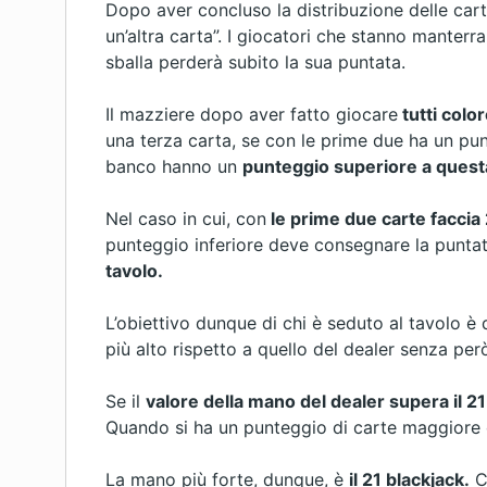
Dopo aver concluso la distribuzione delle cart
un’altra carta”. I giocatori che stanno manterr
sballa perderà subito la sua puntata.
Il mazziere dopo aver fatto giocare
tutti colo
una terza carta, se con le prime due ha un punt
banco hanno un
punteggio superiore a questa
Nel caso in cui, con
le prime due carte faccia
punteggio inferiore deve consegnare la puntata
tavolo.
L’obiettivo dunque di chi è seduto al tavolo è d
più alto rispetto a quello del dealer senza però
Se il
valore della mano del dealer supera il 21
Quando si ha un punteggio di carte maggiore o
La mano più forte, dunque, è
il 21 blackjack.
Ch