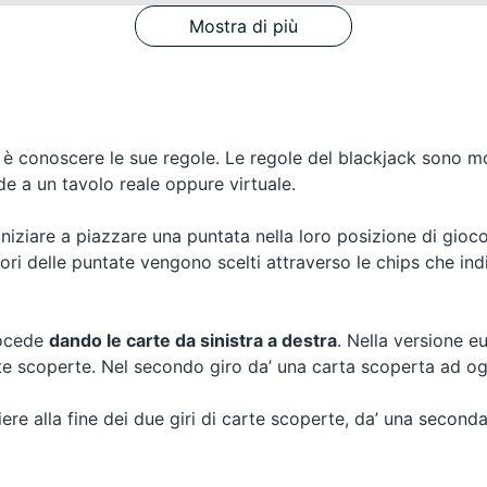
Mostra di più
è conoscere le sue regole. Le regole del blackjack sono mo
de a un tavolo reale oppure virtuale.
iniziare a piazzare una puntata nella loro posizione di gioc
i delle puntate vengono scelti attraverso le chips che ind
rocede
dando le carte da sinistra a destra
. Nella versione e
ate scoperte. Nel secondo giro da’ una carta scoperta ad og
ziere alla fine dei due giri di carte scoperte, da’ una secon