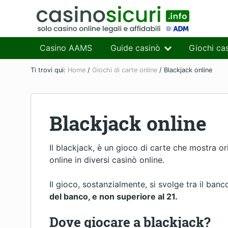
Skip
Passa
Skip
Passa
to
alla
to
al
right
navigazione
secondary
contenuto
header
primaria
navigation
principale
Casino AAMS
Guide casinò
Giochi cas
navigation
Ti trovi qui:
Home
/
Giochi di carte online
/
Blackjack online
Blackjack online
Il blackjack, è un gioco di carte che mostra or
online in diversi casinò online.
Il gioco, sostanzialmente, si svolge tra il banc
del banco, e non superiore al 21.
Dove giocare a blackjack?