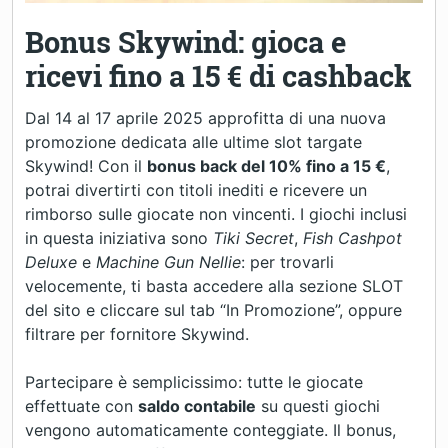
Bonus Skywind: gioca e
ricevi fino a 15 € di cashback
Dal 14 al 17 aprile 2025 approfitta di una nuova
promozione dedicata alle ultime slot targate
Skywind! Con il
bonus back del 10% fino a 15 €
,
potrai divertirti con titoli inediti e ricevere un
rimborso sulle giocate non vincenti. I giochi inclusi
in questa iniziativa sono
Tiki Secret
,
Fish Cashpot
Deluxe
e
Machine Gun Nellie
: per trovarli
velocemente, ti basta accedere alla sezione SLOT
del sito e cliccare sul tab “In Promozione”, oppure
filtrare per fornitore Skywind.
Partecipare è semplicissimo: tutte le giocate
effettuate con
saldo contabile
su questi giochi
vengono automaticamente conteggiate. Il bonus,