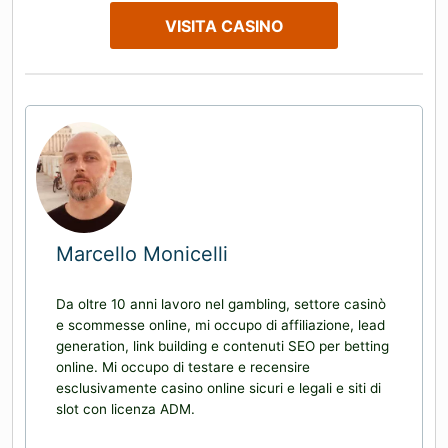
VISITA CASINO
Marcello Monicelli
Da oltre 10 anni lavoro nel gambling, settore casinò
e scommesse online, mi occupo di affiliazione, lead
generation, link building e contenuti SEO per betting
online. Mi occupo di testare e recensire
esclusivamente casino online sicuri e legali e siti di
slot con licenza ADM.