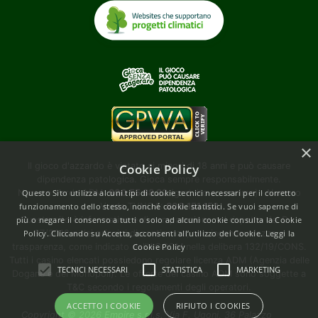
×
Il gioco d'azzardo è vietato ai minori di 18 anni e può causare
Cookie Policy
dipendenza patologica. Gioca sempre responsabilmente.
Questo Sito utilizza alcuni tipi di cookie tecnici necessari per il corretto
Numero Verde ADM:
800 55 88 22
(gratuito e anonimo) · Numero
funzionamento dello stesso, nonché cookie statistici. Se vuoi saperne di
Verde TVNGA:
800 151 152
più o negare il consenso a tutti o solo ad alcuni cookie consulta la Cookie
Questo sito è informativo e di comparazione nel rispetto del D.L.
Policy. Cliccando su Accetta, acconsenti all’utilizzo dei Cookie.
Leggi la
87/2018 e dei principi di continenza, non ingannevolezza e
Cookie Policy
trasparenza, come indicato dall'AGCOM nella delibera 132/19/CONS.
Tutti i casino elencati possiedono regolare licenza ADM (Agenzia delle
TECNICI NECESSARI
STATISTICA
MARKETING
Dogane e dei Monopoli). Le offerte dei casino ADM sono soggette a
T&C secondo i regolamenti degli operatori.
ACCETTO I COOKIE
RIFIUTO I COOKIES
Copyright © 2026
Empire s.r.l.s.
Via F. Ugoni, 36 Palazzo