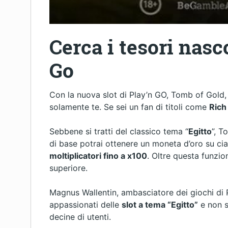
Cerca i tesori nasc
Go
Con la nuova slot di Play’n GO, Tomb of Gold, ti
solamente te. Se sei un fan di titoli come
Rich
Sebbene si tratti del classico tema “
Egitto
”, T
di base potrai ottenere un moneta d’oro su cias
moltiplicatori fino a x100
. Oltre questa funzion
superiore.
Magnus Wallentin, ambasciatore dei giochi di 
appassionati delle
slot a tema “Egitto”
e non s
decine di utenti.