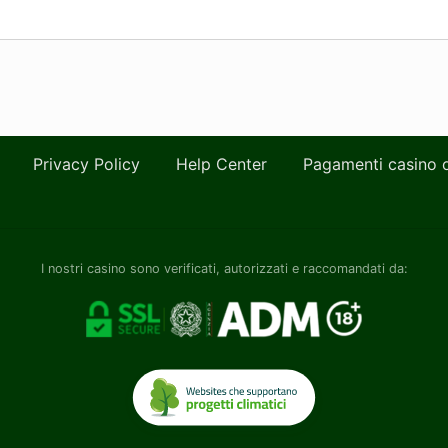
c
c
e
s
s
i
v
Privacy Policy
Help Center
Pagamenti casino o
o
:
I nostri casino sono verificati, autorizzati e raccomandati da: