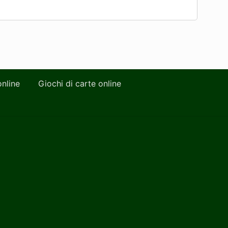
nline
Giochi di carte online