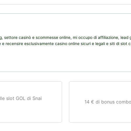
g, settore casinò e scommesse online, mi occupo di affiliazione, lead 
 e recensire esclusivamente casino online sicuri e legali e siti di slot
P
o
le slot GOL di Snai
14 € di bonus combo
s
t
s
u