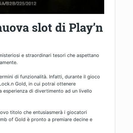
nuova slot di Play’n
misteriosi e straordinari tesori che aspettano
ramente.
mini di funzionalità. Infatti, durante il gioco
Lock.n Gold, in cui potrai ottenere
ua esperienza di divertimento ad un livello
ovo titolo che entusiasmerà i giocatori
omb of Gold è pronto a premiare decine e