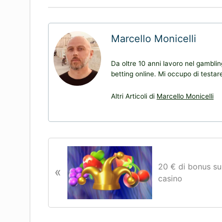
Marcello Monicelli
Da oltre 10 anni lavoro nel gamblin
betting online. Mi occupo di testare
Altri Articoli di
Marcello Monicelli
P
o
20 € di bonus sul
«
s
casino
t
p
r