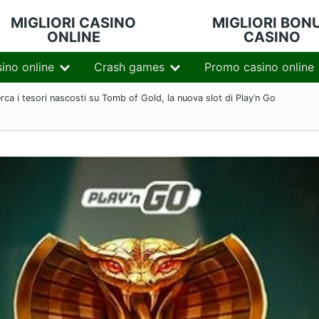
MIGLIORI CASINO
MIGLIORI BON
ONLINE
CASINO
ino online
Crash games
Promo casino online
ca i tesori nascosti su Tomb of Gold, la nuova slot di Play’n Go