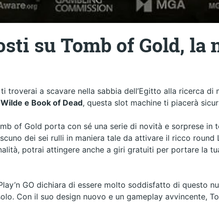
osti su Tomb of Gold, la 
 troverai a scavare nella sabbia dell’Egitto alla ricerca di 
 Wilde e Book of Dead
, questa slot machine ti piacerà sicu
omb of Gold porta con sé una serie di novità e sorprese in ter
cuno dei sei rulli in maniera tale da attivare il ricco round 
alità, potrai attingere anche a giri gratuiti per portare la t
Play’n GO dichiara di essere molto soddisfatto di questo nu
olo. Con il suo design nuovo e un gameplay avvincente, T