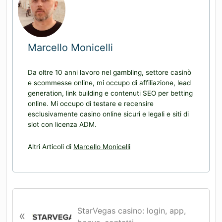
Marcello Monicelli
Da oltre 10 anni lavoro nel gambling, settore casinò
e scommesse online, mi occupo di affiliazione, lead
generation, link building e contenuti SEO per betting
online. Mi occupo di testare e recensire
esclusivamente casino online sicuri e legali e siti di
slot con licenza ADM.
Altri Articoli di
Marcello Monicelli
P
StarVegas casino: login, app,
«
o