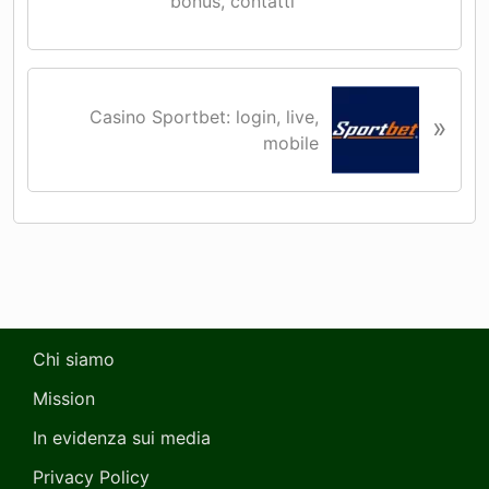
bonus, contatti
s
t
p
r
P
e
Casino Sportbet: login, live,
»
o
c
mobile
s
e
t
d
s
e
u
n
c
t
c
e
e
:
s
Chi siamo
s
i
Mission
v
In evidenza sui media
o
:
Privacy Policy