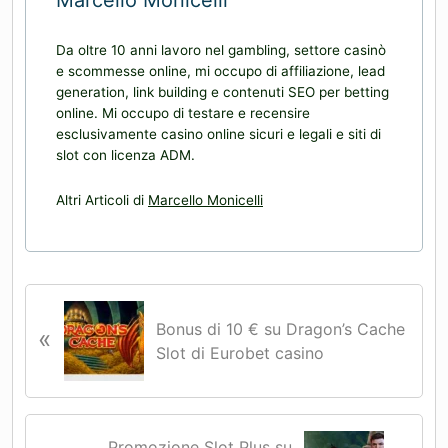
Da oltre 10 anni lavoro nel gambling, settore casinò
e scommesse online, mi occupo di affiliazione, lead
generation, link building e contenuti SEO per betting
online. Mi occupo di testare e recensire
esclusivamente casino online sicuri e legali e siti di
slot con licenza ADM.
Altri Articoli di
Marcello Monicelli
P
Bonus di 10 € su Dragon’s Cache
«
o
Slot di Eurobet casino
s
t
p
r
P
Promozione Slot Plus su