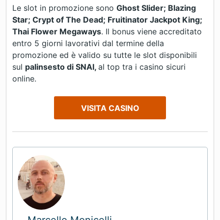
Le slot in promozione sono
Ghost Slider; Blazing
Star; Crypt of The Dead; Fruitinator Jackpot King;
Thai Flower Megaways
. Il bonus viene accreditato
entro 5 giorni lavorativi dal termine della
promozione ed è valido su tutte le slot disponibili
sul
palinsesto di SNAI,
al top tra i casino sicuri
online.
VISITA CASINO
Marcello Monicelli