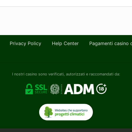
c
c
e
s
s
i
v
Privacy Policy
Help Center
Pagamenti casino o
o
:
I nostri casino sono verificati, autorizzati e raccomandati da: