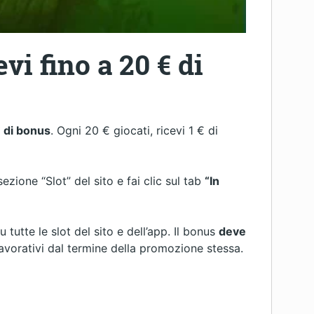
vi fino a 20 € di
 di bonus
. Ogni 20 € giocati, ricevi 1 € di
a sezione “Slot” del sito e fai clic sul tab
“In
tutte le slot del sito e dell’app. Il bonus
deve
lavorativi dal termine della promozione stessa.