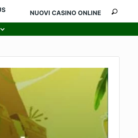
US
NUOVI CASINO ONLINE