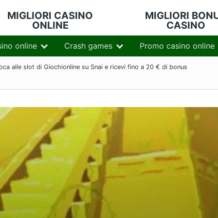
MIGLIORI CASINO
MIGLIORI BON
ONLINE
CASINO
ino online
Crash games
Promo casino online
ca alle slot di Giochionline su Snai e ricevi fino a 20 € di bonus