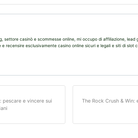
g, settore casinò e scommesse online, mi occupo di affiliazione, lead 
 e recensire esclusivamente casino online sicuri e legali e siti di slot
P
: pescare e vincere sui
The Rock Crush & Win: e
o
iani
s
t
s
u