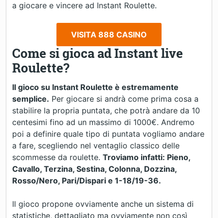
a giocare e vincere ad Instant Roulette.
VISITA 888 CASINO
Come si gioca ad Instant live
Roulette?
Il gioco su Instant Roulette è estremamente
semplice.
Per giocare si andrà come prima cosa a
stabilire la propria puntata, che potrà andare da 10
centesimi fino ad un massimo di 1000€. Andremo
poi a definire quale tipo di puntata vogliamo andare
a fare, scegliendo nel ventaglio classico delle
scommesse da roulette.
Troviamo infatti: Pieno,
Cavallo, Terzina, Sestina, Colonna, Dozzina,
Rosso/Nero, Pari/Dispari e 1-18/19-36.
Il gioco propone ovviamente anche un sistema di
statistiche, dettagliato ma ovviamente non così