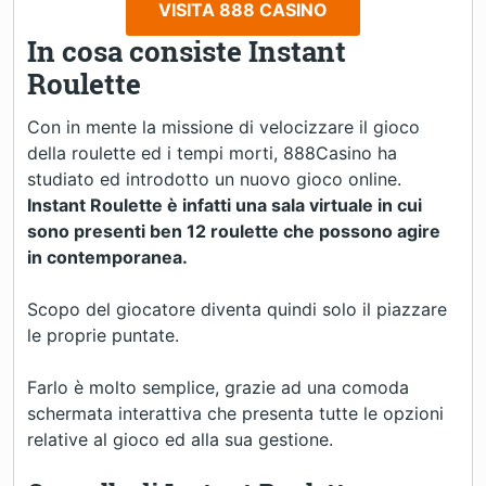
VISITA 888 CASINO
In cosa consiste Instant
Roulette
Con in mente la missione di velocizzare il gioco
della roulette ed i tempi morti, 888Casino ha
studiato ed introdotto un nuovo gioco online.
Instant Roulette è infatti una sala virtuale in cui
sono presenti ben 12 roulette che possono agire
in contemporanea.
Scopo del giocatore diventa quindi solo il piazzare
le proprie puntate.
Farlo è molto semplice, grazie ad una comoda
schermata interattiva che presenta tutte le opzioni
relative al gioco ed alla sua gestione.