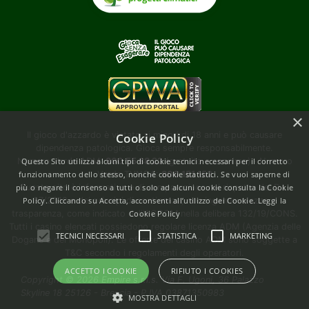
×
Il gioco d'azzardo è vietato ai minori di 18 anni e può causare
Cookie Policy
dipendenza patologica. Gioca sempre responsabilmente.
Numero Verde ADM:
Questo Sito utilizza alcuni tipi di cookie tecnici necessari per il corretto
800 55 88 22
(gratuito e anonimo) · Numero
funzionamento dello stesso, nonché cookie statistici. Se vuoi saperne di
Verde TVNGA:
800 151 152
più o negare il consenso a tutti o solo ad alcuni cookie consulta la Cookie
Questo sito è informativo e di comparazione nel rispetto del D.L.
Policy. Cliccando su Accetta, acconsenti all’utilizzo dei Cookie.
87/2018 e dei principi di continenza, non ingannevolezza e
Leggi la
trasparenza, come indicato dall'AGCOM nella delibera 132/19/CONS.
Cookie Policy
Tutti i casino elencati possiedono regolare licenza ADM (Agenzia delle
TECNICI NECESSARI
STATISTICA
MARKETING
Dogane e dei Monopoli). Le offerte dei casino ADM sono soggette a
T&C secondo i regolamenti degli operatori.
ACCETTO I COOKIE
RIFIUTO I COOKIES
Copyright © 2026
Empire s.r.l.s.
Via F. Ugoni, 36 Palazzo
Skyline 18 25126 - Brescia - P.IVA 03871350983
MOSTRA DETTAGLI