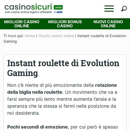
Menu
Passa
Menu
al
contenuto
MIGLIORI CASINO
MIGLIORI BONUS
NUOVI CASINO
principale
ONLINE
CASINO
ONLINE
Ti trovi qui:
Home
/
Giochi casino online
/
Instant roulette di Evolution
Gaming
Instant roulette di Evolution
Gaming
Non c’è niente di più emozionante della
rotazione
della biglia nella roulette
. Un movimento che va a
farsi sempre più lento mentre aumenta l’ansia e la
speranza che la stessa si fermi nella posizione da
noi desiderata.
Pochi secondi di emozione
, per cui però è spesso