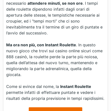
necessario
attendere minuti, se non ore
. I tempi
delle roulette dipendono infatti dagli orari di
apertura delle stesse, le tempistiche necessarie ai
croupier, ed i “tempi morti” che ci sono
inevitabilmente tra il termine di un giro di puntate e
l’avvio del successivo.
Ma ora non più, con Instant Roulette
. In questo
nuovo gioco che trovi sui casino online sicuri come
888 casinò, la roulette perde la parte più noiosa,
quella dell’attesa del nuovo turno, mantenendo e
migliorando la parte adrenalinica, quella della
giocata.
Come si evince dal nome, la
Instant Roulette
permette infatti di effettuare puntate e vedere i
risultati della propria previsione in tempi rapidissimi.