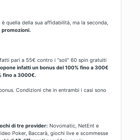
è quella della sua affidabilità, ma la seconda,
e promozioni.
atti pari a 55€ contro i “soli” 60 spin gratuiti
opone infatti un bonus del 100% fino a 300€
 fino a 3000€.
 bonus. Condizioni che in entrambi i casi sono
chi di tre provider:
Novomatic, NetEnt e
 Video Poker, Baccarà, giochi live e scommesse