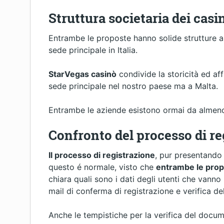
Struttura societaria dei casi
Entrambe le proposte hanno solide strutture al
sede principale in Italia.
StarVegas casinò
condivide la storicità ed af
sede principale nel nostro paese ma a Malta.
Entrambe le aziende esistono ormai da almeno 
Confronto del processo di re
Il processo di registrazione
, pur presentando 
questo é normale, visto che
entrambe le prop
chiara quali sono i dati degli utenti che vanno r
mail di conferma di registrazione e verifica de
Anche le tempistiche per la verifica del docu