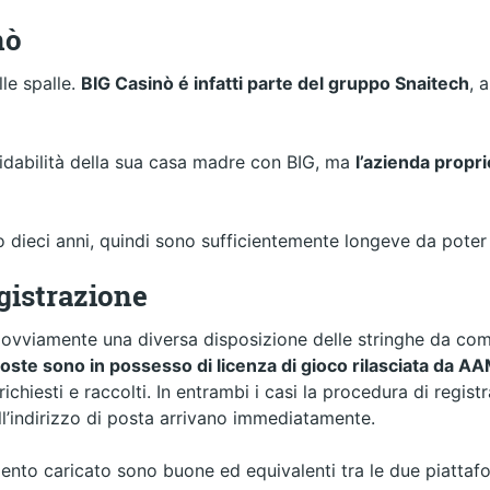
nò
le spalle.
BIG Casinò é infatti parte del gruppo Snaitech
, 
fidabilità della sua casa madre con BIG, ma
l’azienda propr
dieci anni, quindi sono sufficientemente longeve da poter e
gistrazione
ovviamente una diversa disposizione delle stringhe da comp
oste sono in possesso di licenza di gioco rilasciata da
ichiesti e raccolti. In entrambi i casi la procedura di registr
ll’indirizzo di posta arrivano immediatamente.
mento caricato sono buone ed equivalenti tra le due piattaf