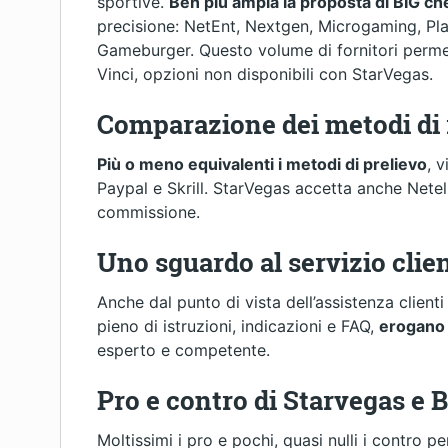
sportive.
Ben più ampia la proposta di BIG c
precisione: NetEnt, Nextgen, Microgaming, Pla
Gameburger. Questo volume di fornitori permette
Vinci, opzioni non disponibili con StarVegas.
Comparazione dei m
etodi di
Più o meno equivalenti i metodi di prelievo
, 
Paypal e Skrill. StarVegas accetta anche Netel
commissione.
Uno sguardo al servizio
clien
Anche dal punto di vista dell’assistenza client
pieno di istruzioni, indicazioni e FAQ,
erogano 
esperto e competente.
Pro e contro
di Starvegas e 
Moltissimi i pro e pochi, quasi nulli i contro 