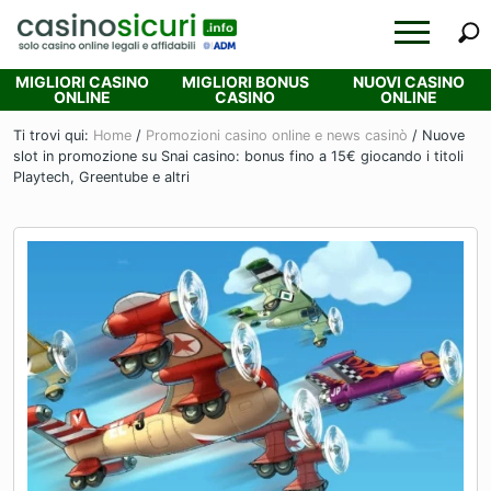
Menu
Passa
Menu
al
contenuto
MIGLIORI CASINO
MIGLIORI BONUS
NUOVI CASINO
principale
ONLINE
CASINO
ONLINE
Ti trovi qui:
Home
/
Promozioni casino online e news casinò
/
Nuove
slot in promozione su Snai casino: bonus fino a 15€ giocando i titoli
Playtech, Greentube e altri