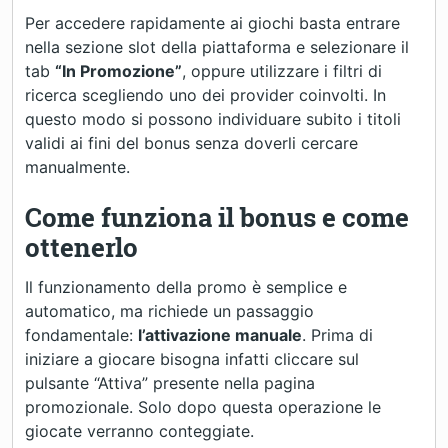
Per accedere rapidamente ai giochi basta entrare
nella sezione slot della piattaforma e selezionare il
tab
“In Promozione”
, oppure utilizzare i filtri di
ricerca scegliendo uno dei provider coinvolti. In
questo modo si possono individuare subito i titoli
validi ai fini del bonus senza doverli cercare
manualmente.
Come funziona il bonus e come
ottenerlo
Il funzionamento della promo è semplice e
automatico, ma richiede un passaggio
fondamentale:
l’attivazione manuale
. Prima di
iniziare a giocare bisogna infatti cliccare sul
pulsante “Attiva” presente nella pagina
promozionale. Solo dopo questa operazione le
giocate verranno conteggiate.