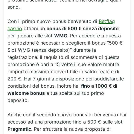
sono.
Con il primo nuovo bonus benvenuto di
Betflag
casino
ottieni un
bonus di 500 € senza deposito
per giocare alle slot
WMG
. Per accedere a questa
promozione è necessario scegliere il bonus “500 €
Slot WMG (senza deposito)” durante la
registrazione. Il requisito di scommessa di questa
promozione è pari a 15 volte il suo valore mentre
l’importo massimo convertibile in saldo reale è di
200 €. Hai 7 giorni a disposizione per soddisfare le
condizioni del bonus. Inoltre hai
fino a 1000 € di
welcome bonus
a tua scelta sul tuo primo
deposito.
Anche con il secondo nuovo bonus di benvenuto hai
accesso ad una promozione fino a 500 € sulle slot
Pragmatic
. Per sfruttare la nuova proposta di