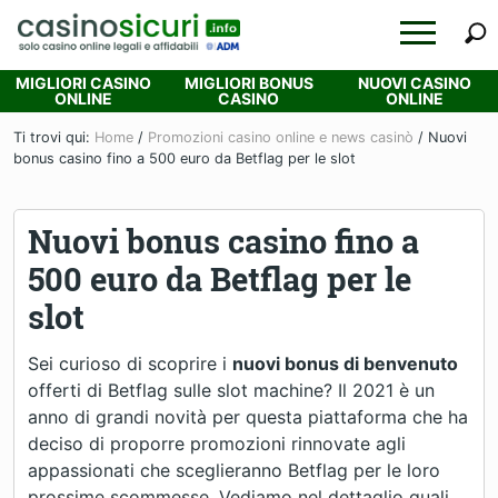
Menu
Passa
Menu
al
contenuto
MIGLIORI CASINO
MIGLIORI BONUS
NUOVI CASINO
principale
ONLINE
CASINO
ONLINE
Ti trovi qui:
Home
/
Promozioni casino online e news casinò
/
Nuovi
bonus casino fino a 500 euro da Betflag per le slot
Nuovi bonus casino fino a
500 euro da Betflag per le
slot
Sei curioso di scoprire i
nuovi bonus di benvenuto
offerti di Betflag sulle slot machine? Il 2021 è un
anno di grandi novità per questa piattaforma che ha
deciso di proporre promozioni rinnovate agli
appassionati che sceglieranno Betflag per le loro
prossime scommesse. Vediamo nel dettaglio quali