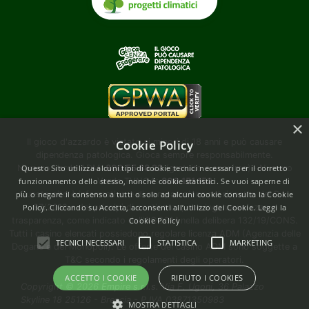
×
Il gioco d'azzardo è vietato ai minori di 18 anni e può causare
Cookie Policy
dipendenza patologica. Gioca sempre responsabilmente.
Numero Verde ADM:
Questo Sito utilizza alcuni tipi di cookie tecnici necessari per il corretto
800 55 88 22
(gratuito e anonimo) · Numero
funzionamento dello stesso, nonché cookie statistici. Se vuoi saperne di
Verde TVNGA:
800 151 152
più o negare il consenso a tutti o solo ad alcuni cookie consulta la Cookie
Questo sito è informativo e di comparazione nel rispetto del D.L.
Policy. Cliccando su Accetta, acconsenti all’utilizzo dei Cookie.
87/2018 e dei principi di continenza, non ingannevolezza e
Leggi la
trasparenza, come indicato dall'AGCOM nella delibera 132/19/CONS.
Cookie Policy
Tutti i casino elencati possiedono regolare licenza ADM (Agenzia delle
TECNICI NECESSARI
STATISTICA
MARKETING
Dogane e dei Monopoli). Le offerte dei casino ADM sono soggette a
T&C secondo i regolamenti degli operatori.
ACCETTO I COOKIE
RIFIUTO I COOKIES
Copyright © 2026
Empire s.r.l.s.
Via F. Ugoni, 36 Palazzo
Skyline 18 25126 - Brescia - P.IVA 03871350983
MOSTRA DETTAGLI