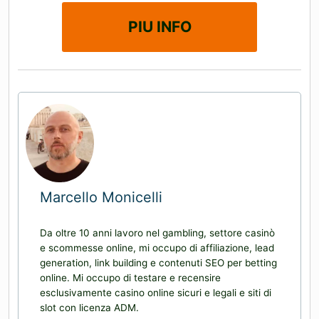
PIU INFO
Marcello Monicelli
Da oltre 10 anni lavoro nel gambling, settore casinò
e scommesse online, mi occupo di affiliazione, lead
generation, link building e contenuti SEO per betting
online. Mi occupo di testare e recensire
esclusivamente casino online sicuri e legali e siti di
slot con licenza ADM.