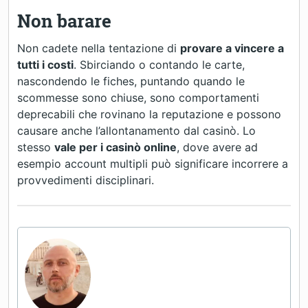
Non barare
Non cadete nella tentazione di
provare a vincere a
tutti i costi
. Sbirciando o contando le carte,
nascondendo le fiches, puntando quando le
scommesse sono chiuse, sono comportamenti
deprecabili che rovinano la reputazione e possono
causare anche l’allontanamento dal casinò. Lo
stesso
vale per i casinò online
, dove avere ad
esempio account multipli può significare incorrere a
provvedimenti disciplinari.