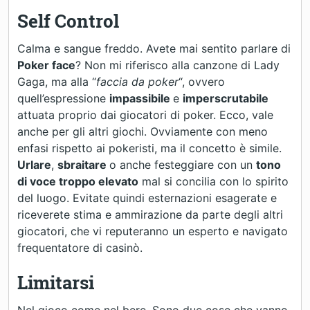
Self Control
Calma e sangue freddo. Avete mai sentito parlare di
Poker face
? Non mi riferisco alla canzone di Lady
Gaga, ma alla “
faccia da poker
“, ovvero
quell’espressione
impassibile
e
imperscrutabile
attuata proprio dai giocatori di poker. Ecco, vale
anche per gli altri giochi. Ovviamente con meno
enfasi rispetto ai pokeristi, ma il concetto è simile.
Urlare
,
sbraitare
o anche festeggiare con un
tono
di voce troppo elevato
mal si concilia con lo spirito
del luogo. Evitate quindi esternazioni esagerate e
riceverete stima e ammirazione da parte degli altri
giocatori, che vi reputeranno un esperto e navigato
frequentatore di casinò.
Limitarsi