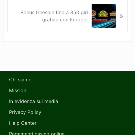
r
P
e
Bonus freespin fino a 350 giri
»
o
c
gratuiti con Eurobet
s
e
t
d
s
e
u
n
c
t
c
e
e
:
s
Chi siamo
s
i
Mission
v
In evidenza sui media
o
:
Privacy Policy
Help Center
Pagamenti casino online