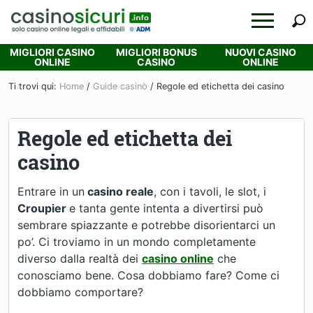
Menu
Passa
Menu
al
contenuto
MIGLIORI CASINO
MIGLIORI BONUS
NUOVI CASINO
principale
ONLINE
CASINO
ONLINE
Ti trovi qui:
Home
/
Guide casinò
/
Regole ed etichetta dei casino
Regole ed etichetta dei
casino
Entrare in un
casino reale
, con i tavoli, le slot, i
Croupier
e tanta gente intenta a divertirsi può
sembrare spiazzante e potrebbe disorientarci un
po’. Ci troviamo in un mondo completamente
diverso dalla realtà dei
casino online
che
conosciamo bene. Cosa dobbiamo fare? Come ci
dobbiamo comportare?