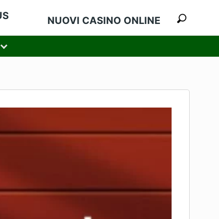
US
NUOVI CASINO ONLINE