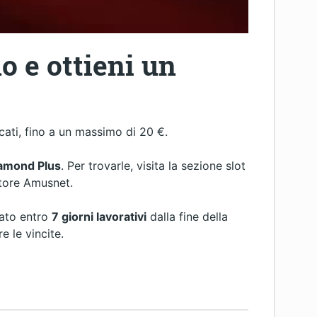
o e ottieni un
cati, fino a un massimo di 20 €.
iamond Plus
. Per trovarle, visita la sezione slot
nitore Amusnet.
tato entro
7 giorni lavorativi
dalla fine della
 le vincite.