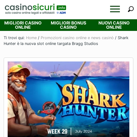
Menu
Passa
Menu
al
contenuto
MIGLIORI CASINO
MIGLIORI BONUS
NUOVI CASINO
principale
ONLINE
CASINO
ONLINE
Ti trovi qui:
Home
/
Promozioni casino online e news casinò
/
Shark
Hunter è la nuova slot online targata Bragg Studios