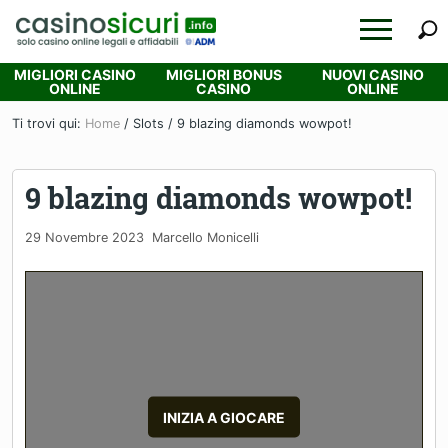
Menu
Passa
Menu
al
contenuto
MIGLIORI CASINO
MIGLIORI BONUS
NUOVI CASINO
principale
ONLINE
CASINO
ONLINE
Ti trovi qui:
Home
/
Slots
/
9 blazing diamonds wowpot!
9 blazing diamonds wowpot!
29 Novembre 2023
Marcello Monicelli