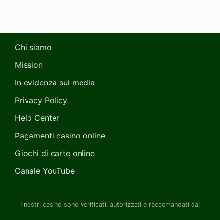
Chi siamo
Mission
In evidenza sui media
Privacy Policy
Help Center
Pagamenti casino online
Giochi di carte online
Canale YouTube
Site
I nostri casino sono verificati, autorizzati e raccomandati da:
Footer