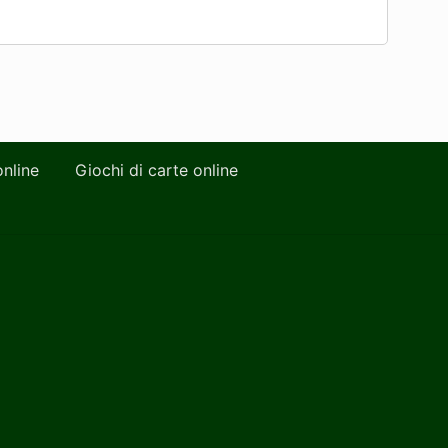
nline
Giochi di carte online