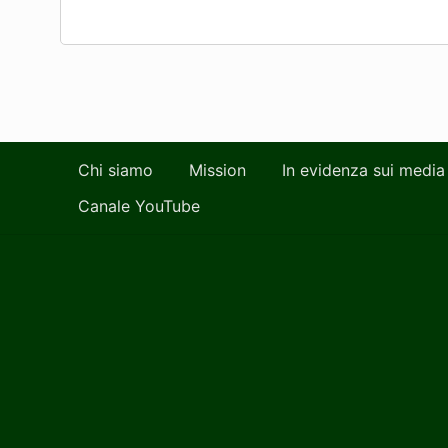
Chi siamo
Mission
In evidenza sui media
Canale YouTube
Site
Footer