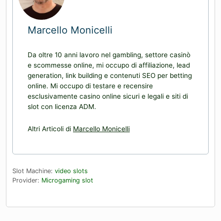
Marcello Monicelli
Da oltre 10 anni lavoro nel gambling, settore casinò
e scommesse online, mi occupo di affiliazione, lead
generation, link building e contenuti SEO per betting
online. Mi occupo di testare e recensire
esclusivamente casino online sicuri e legali e siti di
slot con licenza ADM.
Altri Articoli di
Marcello Monicelli
Slot Machine:
video slots
Provider:
Microgaming slot