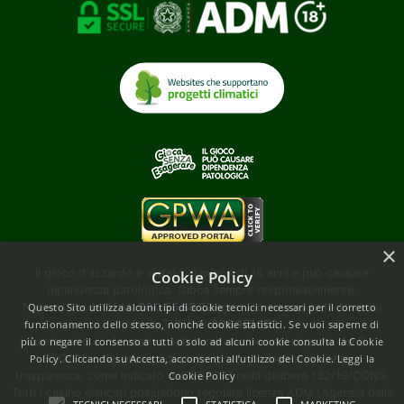
×
Il gioco d'azzardo è vietato ai minori di 18 anni e può causare
Cookie Policy
dipendenza patologica. Gioca sempre responsabilmente.
Questo Sito utilizza alcuni tipi di cookie tecnici necessari per il corretto
Numero Verde ADM:
800 55 88 22
(gratuito e anonimo) · Numero
funzionamento dello stesso, nonché cookie statistici. Se vuoi saperne di
Verde TVNGA:
800 151 152
più o negare il consenso a tutti o solo ad alcuni cookie consulta la Cookie
Questo sito è informativo e di comparazione nel rispetto del D.L.
Policy. Cliccando su Accetta, acconsenti all’utilizzo dei Cookie.
Leggi la
87/2018 e dei principi di continenza, non ingannevolezza e
Cookie Policy
trasparenza, come indicato dall'AGCOM nella delibera 132/19/CONS.
Tutti i casino elencati possiedono regolare licenza ADM (Agenzia delle