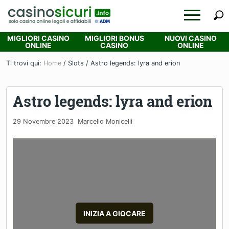
Menu
Passa
Menu
al
contenuto
MIGLIORI CASINO
MIGLIORI BONUS
NUOVI CASINO
principale
ONLINE
CASINO
ONLINE
Ti trovi qui:
Home
/
Slots
/
Astro legends: lyra and erion
Astro legends: lyra and erion
29 Novembre 2023
Marcello Monicelli