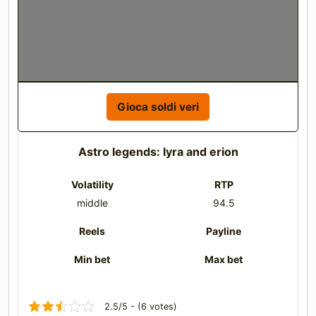
Gioca soldi veri
Astro legends: lyra and erion
Volatility
RTP
middle
94.5
Reels
Payline
Min bet
Max bet
2.5/5 - (6 votes)