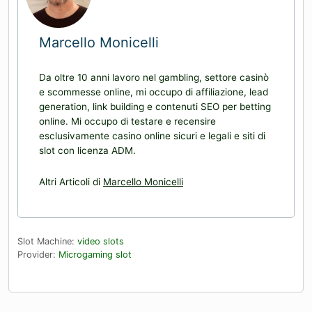
Marcello Monicelli
Da oltre 10 anni lavoro nel gambling, settore casinò
e scommesse online, mi occupo di affiliazione, lead
generation, link building e contenuti SEO per betting
online. Mi occupo di testare e recensire
esclusivamente casino online sicuri e legali e siti di
slot con licenza ADM.
Altri Articoli di
Marcello Monicelli
Slot Machine:
video slots
Provider:
Microgaming slot