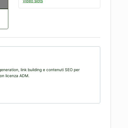
video slots
generation, link building e contenuti SEO per
 con licenza ADM.