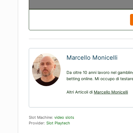
Marcello Monicelli
Da oltre 10 anni lavoro nel gamblin
betting online. Mi occupo di testare
Altri Articoli di
Marcello Monicelli
Slot Machine:
video slots
Provider:
Slot Playtech