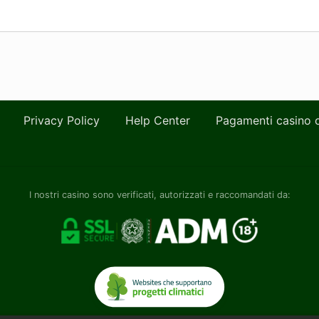
Privacy Policy
Help Center
Pagamenti casino o
I nostri casino sono verificati, autorizzati e raccomandati da: