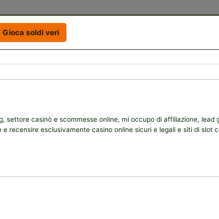
Gioca soldi veri
g, settore casinò e scommesse online, mi occupo di affiliazione, lead 
 e recensire esclusivamente casino online sicuri e legali e siti di slot