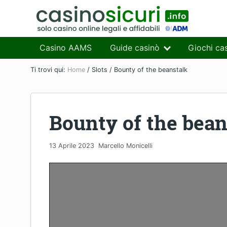
Skip
Passa
Skip
Passa
to
alla
to
al
right
navigazione
secondary
contenuto
header
primaria
navigation
principale
Casino AAMS
Guide casinò
Giochi cas
navigation
Ti trovi qui:
Home
/
Slots
/
Bounty of the beanstalk
Bounty of the bean
13 Aprile 2023
Marcello Monicelli