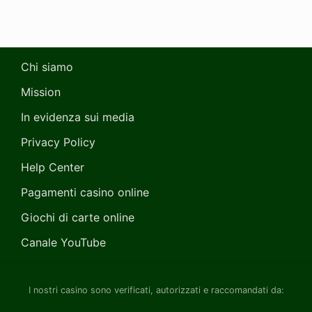
Chi siamo
Mission
In evidenza sui media
Privacy Policy
Help Center
Pagamenti casino online
Giochi di carte online
Canale YouTube
Site
I nostri casino sono verificati, autorizzati e raccomandati da:
Footer