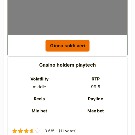
Gioca soldi veri
Casino holdem playtech
Volatility
RTP
middle
99.5
Reels
Payline
Min bet
Max bet
3.6/5 - (11 votes)