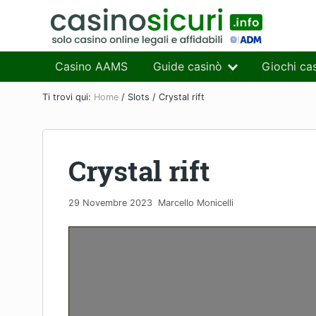
Skip
Passa
Skip
Passa
to
alla
to
al
right
navigazione
secondary
contenuto
header
primaria
navigation
principale
Casino AAMS
Guide casinò
Giochi cas
navigation
Ti trovi qui:
Home
/
Slots
/
Crystal rift
Crystal rift
29 Novembre 2023
Marcello Monicelli