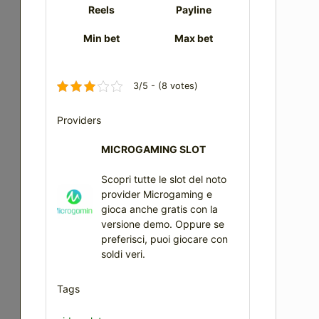
Reels
Payline
Min bet
Max bet
3/5 - (8 votes)
Providers
MICROGAMING SLOT
Scopri tutte le slot del noto
provider Microgaming e
gioca anche gratis con la
versione demo. Oppure se
preferisci, puoi giocare con
soldi veri.
Tags