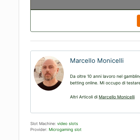
Marcello Monicelli
Da oltre 10 anni lavoro nel gamblin
betting online. Mi occupo di testare
Altri Articoli di
Marcello Monicelli
Slot Machine:
video slots
Provider:
Microgaming slot