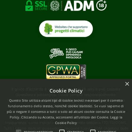
×
Il gioco d'azzardo è vietato ai minori di 18 anni e può causare
Cookie Policy
dipendenza patologica. Gioca sempre responsabilmente.
Questo Sito utilizza alcuni tipi di cookie tecnici necessari per il corretto
Numero Verde ADM:
800 55 88 22
(gratuito e anonimo) · Numero
funzionamento dello stesso, nonché cookie statistici. Se vuoi saperne di
Verde TVNGA:
800 151 152
più o negare il consenso a tutti o solo ad alcuni cookie consulta la Cookie
Questo sito è informativo e di comparazione nel rispetto del D.L.
Policy. Cliccando su Accetta, acconsenti all’utilizzo dei Cookie.
Leggi la
87/2018 e dei principi di continenza, non ingannevolezza e
Cookie Policy
trasparenza, come indicato dall'AGCOM nella delibera 132/19/CONS.
Tutti i casino elencati possiedono regolare licenza ADM (Agenzia delle