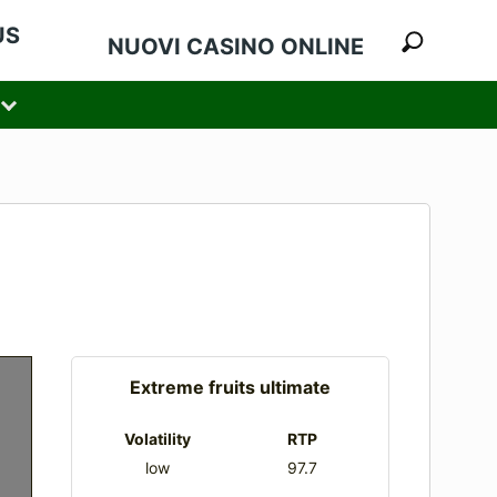
US
NUOVI CASINO ONLINE
Extreme fruits ultimate
Volatility
RTP
low
97.7