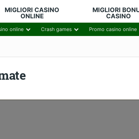
MIGLIORI CASINO
MIGLIORI BON
ONLINE
CASINO
ino online
Crash games
Promo casino online
imate