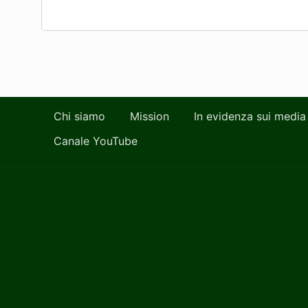
Chi siamo
Mission
In evidenza sui media
Canale YouTube
Site
Footer