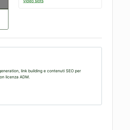
video slots
generation, link building e contenuti SEO per
 con licenza ADM.