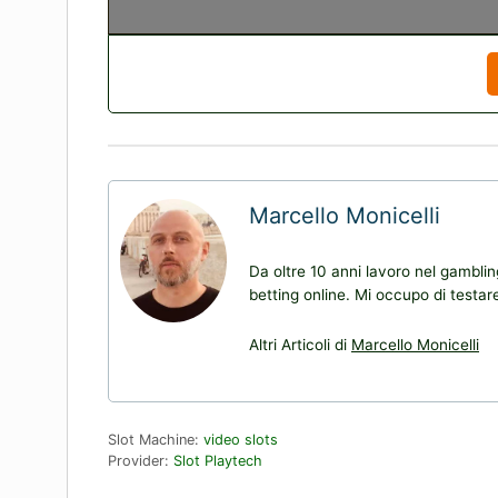
Marcello Monicelli
Da oltre 10 anni lavoro nel gamblin
betting online. Mi occupo di testare
Altri Articoli di
Marcello Monicelli
Slot Machine:
video slots
Provider:
Slot Playtech