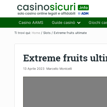
Skip
Passa
Skip
Passa
to
alla
to
al
right
navigazione
secondary
contenuto
header
primaria
navigation
principale
Casino AAMS
Guide casinò
Giochi cas
navigation
Ti trovi qui:
Home
/
Slots
/
Extreme fruits ultimate
Extreme fruits ult
13 Aprile 2023
Marcello Monicelli