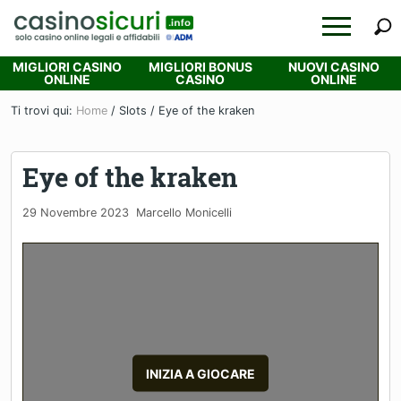
Menu
Passa
Menu
al
contenuto
MIGLIORI CASINO
MIGLIORI BONUS
NUOVI CASINO
principale
ONLINE
CASINO
ONLINE
Ti trovi qui:
Home
/
Slots
/
Eye of the kraken
Eye of the kraken
29 Novembre 2023
Marcello Monicelli