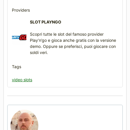
Providers
SLOT PLAYNGO
Scopri tutte le slot del famoso provider
Play’n’go e gioca anche gratis con la versione
demo. Oppure se preferisci, puoi giocare con
soldi veri.
Tags
video slots