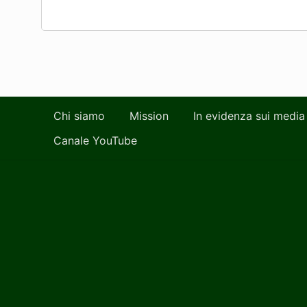
Chi siamo
Mission
In evidenza sui media
Canale YouTube
Site
Footer