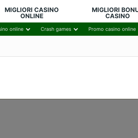
MIGLIORI CASINO
MIGLIORI BON
ONLINE
CASINO
ino online
Crash games
Promo casino online