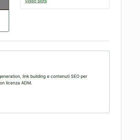
video slots
generation, link building e contenuti SEO per
 con licenza ADM.