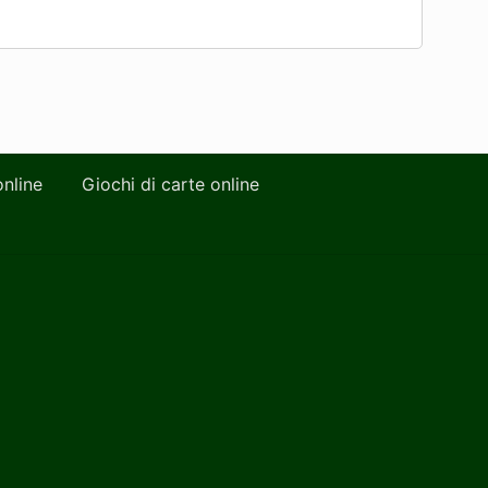
nline
Giochi di carte online