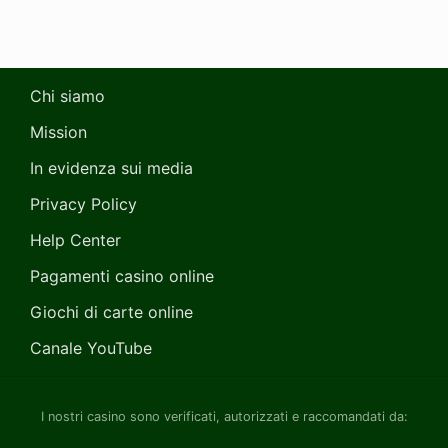
Chi siamo
Mission
In evidenza sui media
Privacy Policy
Help Center
Pagamenti casino online
Giochi di carte online
Canale YouTube
Site
I nostri casino sono verificati, autorizzati e raccomandati da:
Footer