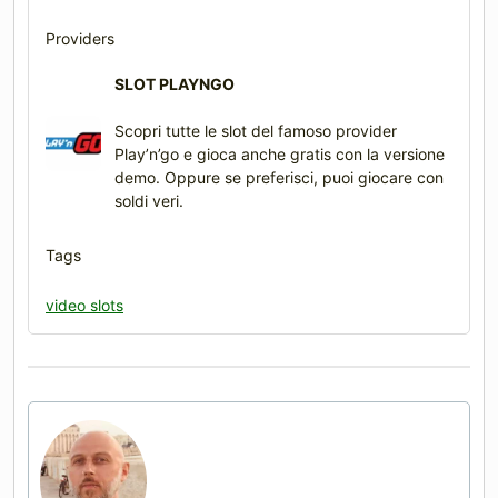
Providers
SLOT PLAYNGO
Scopri tutte le slot del famoso provider
Play’n’go e gioca anche gratis con la versione
demo. Oppure se preferisci, puoi giocare con
soldi veri.
Tags
video slots