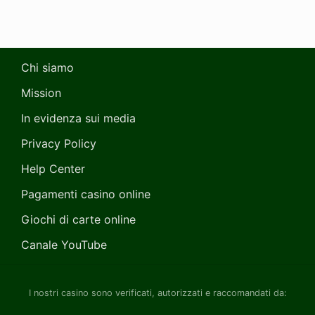
Chi siamo
Mission
In evidenza sui media
Privacy Policy
Help Center
Pagamenti casino online
Giochi di carte online
Canale YouTube
Site
I nostri casino sono verificati, autorizzati e raccomandati da:
Footer