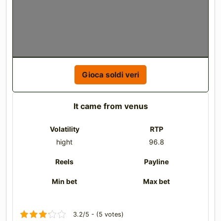
Gioca soldi veri
It came from venus
Volatility
RTP
hight
96.8
Reels
Payline
Min bet
Max bet
3.2/5 - (5 votes)