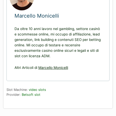
Marcello Monicelli
Da oltre 10 anni lavoro nel gambling, settore casinò
e scommesse online, mi occupo di affiliazione, lead
generation, link building e contenuti SEO per betting
online. Mi occupo di testare e recensire
esclusivamente casino online sicuri e legali e siti di
slot con licenza ADM.
Altri Articoli di
Marcello Monicelli
Slot Machine:
video slots
Provider:
Betsoft slot