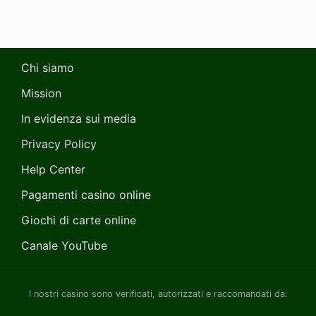
Chi siamo
Mission
In evidenza sui media
Privacy Policy
Help Center
Pagamenti casino online
Giochi di carte online
Canale YouTube
Site
I nostri casino sono verificati, autorizzati e raccomandati da:
Footer