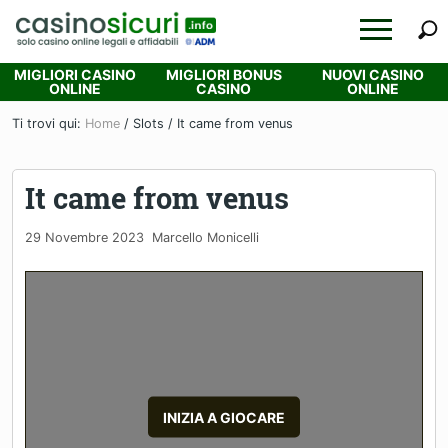
Menu
Passa
Menu
al
contenuto
MIGLIORI CASINO
MIGLIORI BONUS
NUOVI CASINO
principale
ONLINE
CASINO
ONLINE
Ti trovi qui:
Home
/
Slots
/
It came from venus
It came from venus
29 Novembre 2023
Marcello Monicelli