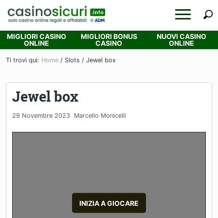
Menu
Passa
Menu
al
contenuto
MIGLIORI CASINO
MIGLIORI BONUS
NUOVI CASINO
principale
ONLINE
CASINO
ONLINE
Ti trovi qui:
Home
/
Slots
/
Jewel box
Jewel box
29 Novembre 2023
Marcello Monicelli