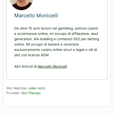
Marcello Monicelli
Da oltre 10 anni lavoro nel gambling, settore casinò
e scommesse online, mi occupo di affiliazione, lead
generation, link building e contenuti SEO per betting
online. Mi occupo di testare e recensire
esclusivamente casino online sicuri e legali e siti di
slot con licenza ADM.
Altri Articoli di
Marcello Monicelli
Slot Machine:
video slots
Provider:
Slot Playngo