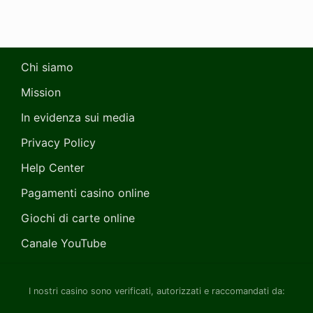
Chi siamo
Mission
In evidenza sui media
Privacy Policy
Help Center
Pagamenti casino online
Giochi di carte online
Canale YouTube
Site
I nostri casino sono verificati, autorizzati e raccomandati da:
Footer