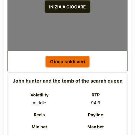
Gioca soldi veri
John hunter and the tomb of the scarab queen
Volatility
RTP
middle
94.9
Reels
Payline
Min bet
Max bet