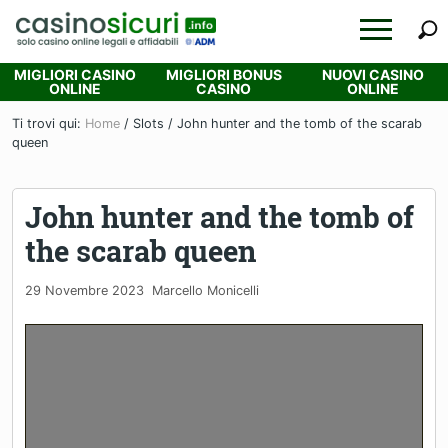
Menu
Passa
Menu
al
contenuto
MIGLIORI CASINO
MIGLIORI BONUS
NUOVI CASINO
principale
ONLINE
CASINO
ONLINE
Ti trovi qui:
Home
/
Slots
/
John hunter and the tomb of the scarab
queen
John hunter and the tomb of
the scarab queen
29 Novembre 2023
Marcello Monicelli