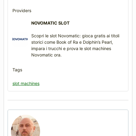
Providers
NOVOMATIC SLOT
Scopri le slot Novomatic: gioca gratis ai titoli
storici come Book of Ra e Dolphin’s Pearl,
impara i trucchi e prova le slot machines
Novomatic ora.
Tags
slot machines