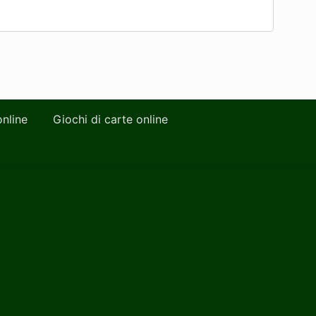
nline
Giochi di carte online