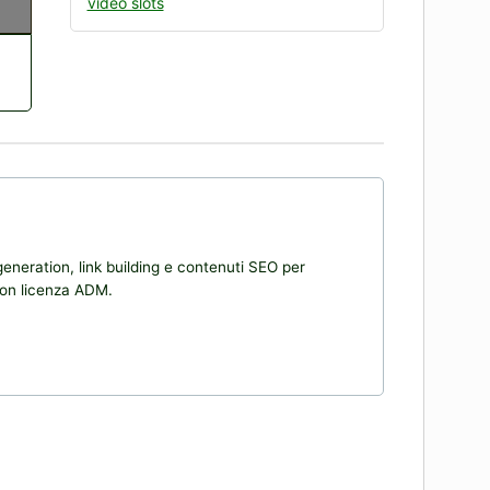
video slots
generation, link building e contenuti SEO per
 con licenza ADM.