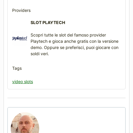
Providers
SLOT PLAYTECH
Scopri tutte le slot del famoso provider
Playtech e gioca anche gratis con la versione
demo. Oppure se preferisci, puoi giocare con
soldi veri.
Tags
video slots