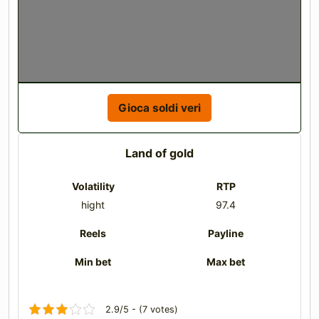
Gioca soldi veri
Land of gold
Volatility
RTP
hight
97.4
Reels
Payline
Min bet
Max bet
2.9/5 - (7 votes)