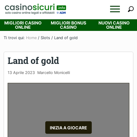
Menu
Passa
Menu
al
contenuto
MIGLIORI CASINO
MIGLIORI BONUS
NUOVI CASINO
principale
ONLINE
CASINO
ONLINE
Ti trovi qui:
Home
/
Slots
/
Land of gold
Land of gold
13 Aprile 2023
Marcello Monicelli