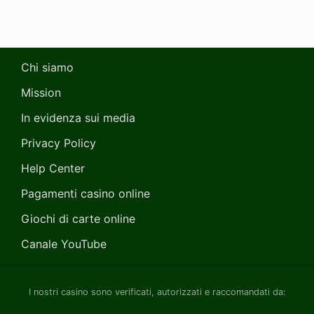
Chi siamo
Mission
In evidenza sui media
Privacy Policy
Help Center
Pagamenti casino online
Giochi di carte online
Canale YouTube
Site
I nostri casino sono verificati, autorizzati e raccomandati da:
Footer