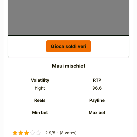
Gioca soldi veri
Maui mischief
Volatility
RTP
hight
96.6
Reels
Payline
Min bet
Max bet
2.9/5 - (8 votes)