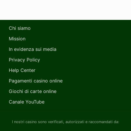
Chi siamo
Mission
In evidenza sui media
Privacy Policy
Help Center
Pagamenti casino online
Giochi di carte online
Canale YouTube
Site
I nostri casino sono verificati, autorizzati e raccomandati da:
Footer