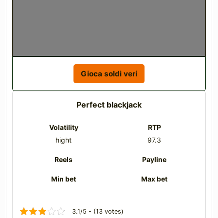
Gioca soldi veri
Perfect blackjack
Volatility
RTP
hight
97.3
Reels
Payline
Min bet
Max bet
3.1/5 - (13 votes)