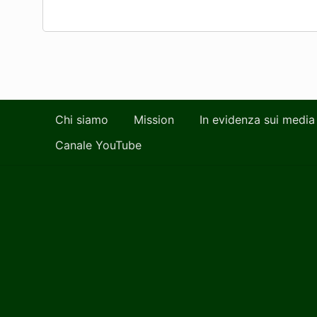
Chi siamo
Mission
In evidenza sui media
Canale YouTube
Site
Footer