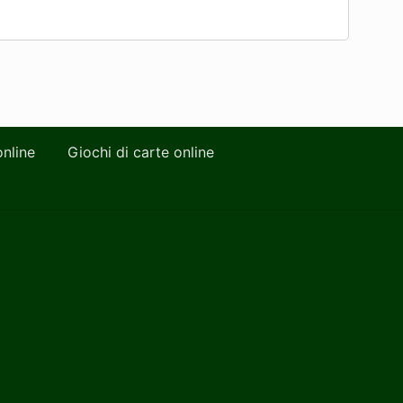
nline
Giochi di carte online