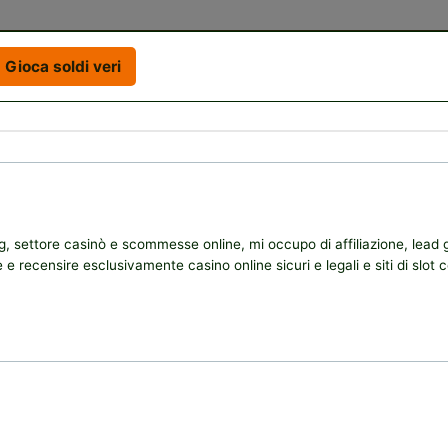
Gioca soldi veri
g, settore casinò e scommesse online, mi occupo di affiliazione, lead 
 e recensire esclusivamente casino online sicuri e legali e siti di slot