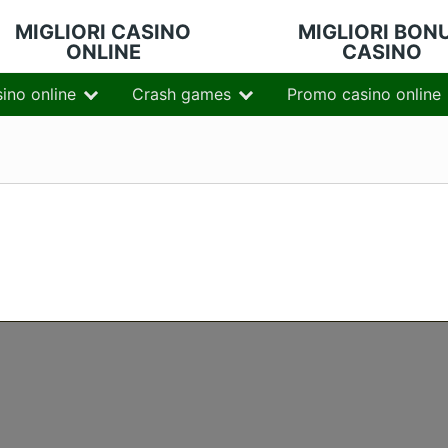
MIGLIORI CASINO
MIGLIORI BON
ONLINE
CASINO
ino online
Crash games
Promo casino online