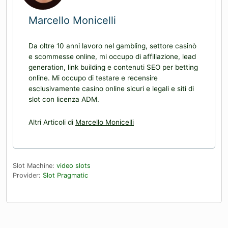
Marcello Monicelli
Da oltre 10 anni lavoro nel gambling, settore casinò
e scommesse online, mi occupo di affiliazione, lead
generation, link building e contenuti SEO per betting
online. Mi occupo di testare e recensire
esclusivamente casino online sicuri e legali e siti di
slot con licenza ADM.
Altri Articoli di
Marcello Monicelli
Slot Machine:
video slots
Provider:
Slot Pragmatic