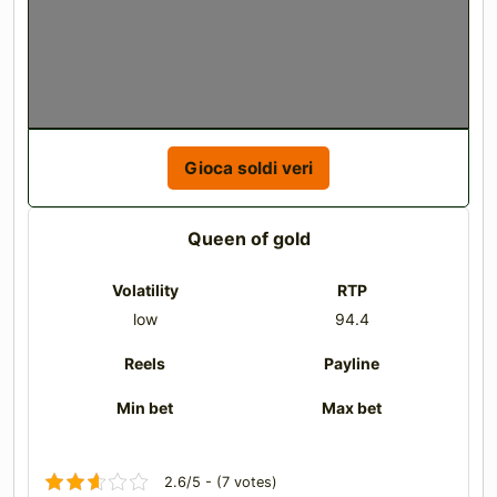
Gioca soldi veri
Queen of gold
Volatility
RTP
low
94.4
Reels
Payline
Min bet
Max bet
2.6/5 - (7 votes)