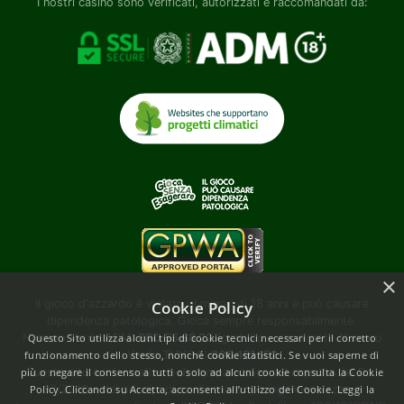
Site
I nostri casino sono verificati, autorizzati e raccomandati da:
Footer
×
Il gioco d'azzardo è vietato ai minori di 18 anni e può causare
Cookie Policy
dipendenza patologica. Gioca sempre responsabilmente.
Questo Sito utilizza alcuni tipi di cookie tecnici necessari per il corretto
Numero Verde ADM:
800 55 88 22
(gratuito e anonimo) · Numero
funzionamento dello stesso, nonché cookie statistici. Se vuoi saperne di
Verde TVNGA:
800 151 152
più o negare il consenso a tutti o solo ad alcuni cookie consulta la Cookie
Questo sito è informativo e di comparazione nel rispetto del D.L.
Policy. Cliccando su Accetta, acconsenti all’utilizzo dei Cookie.
Leggi la
87/2018 e dei principi di continenza, non ingannevolezza e