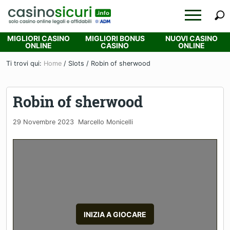
Menu
Passa
Menu
al
contenuto
MIGLIORI CASINO
MIGLIORI BONUS
NUOVI CASINO
principale
ONLINE
CASINO
ONLINE
Ti trovi qui:
Home
/
Slots
/
Robin of sherwood
Robin of sherwood
29 Novembre 2023
Marcello Monicelli