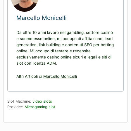
Marcello Monicelli
Da oltre 10 anni lavoro nel gambling, settore casinò
e scommesse online, mi occupo di affiliazione, lead
generation, link building e contenuti SEO per betting
online. Mi occupo di testare e recensire
esclusivamente casino online sicuri e legali e siti di
slot con licenza ADM.
Altri Articoli di
Marcello Monicelli
Slot Machine:
video slots
Provider:
Microgaming slot