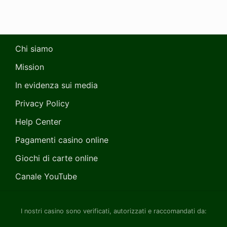
Chi siamo
Mission
In evidenza sui media
Privacy Policy
Help Center
Pagamenti casino online
Giochi di carte online
Canale YouTube
Site
I nostri casino sono verificati, autorizzati e raccomandati da:
Footer