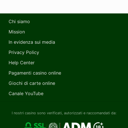
Chi siamo
Mission
In evidenza sui media
Privacy Policy
Help Center
Pagamenti casino online
Giochi di carte online
Canale YouTube
Site
I nostri casino sono verificati, autorizzati e raccomandati da:
Footer