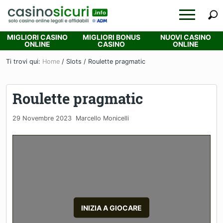
Menu
Passa
Menu
al
contenuto
MIGLIORI CASINO
MIGLIORI BONUS
NUOVI CASINO
principale
ONLINE
CASINO
ONLINE
Ti trovi qui:
Home
/
Slots
/
Roulette pragmatic
Roulette pragmatic
29 Novembre 2023
Marcello Monicelli