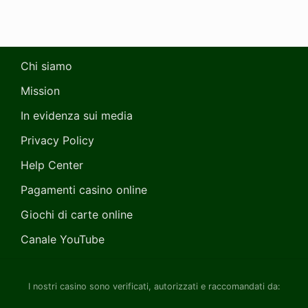
Chi siamo
Mission
In evidenza sui media
Privacy Policy
Help Center
Pagamenti casino online
Giochi di carte online
Canale YouTube
Site
I nostri casino sono verificati, autorizzati e raccomandati da:
Footer