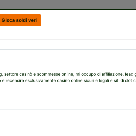
Gioca soldi veri
g, settore casinò e scommesse online, mi occupo di affiliazione, lead 
 e recensire esclusivamente casino online sicuri e legali e siti di slot