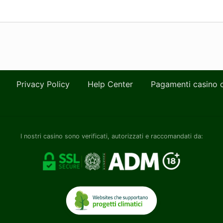
Privacy Policy
Help Center
Pagamenti casino o
I nostri casino sono verificati, autorizzati e raccomandati da: