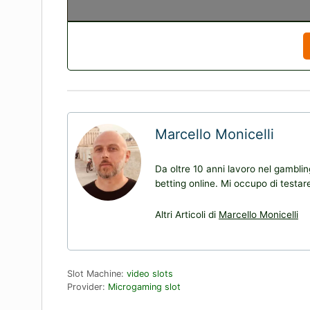
Marcello Monicelli
Da oltre 10 anni lavoro nel gamblin
betting online. Mi occupo di testare
Altri Articoli di
Marcello Monicelli
Slot Machine:
video slots
Provider:
Microgaming slot