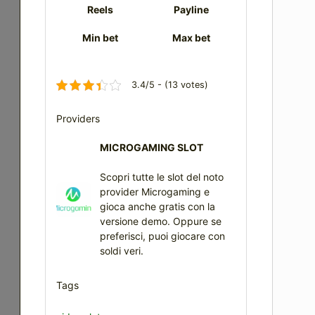
Reels
Payline
Min bet
Max bet
3.4/5 - (13 votes)
Providers
MICROGAMING SLOT
Scopri tutte le slot del noto
provider Microgaming e
gioca anche gratis con la
versione demo. Oppure se
preferisci, puoi giocare con
soldi veri.
Tags