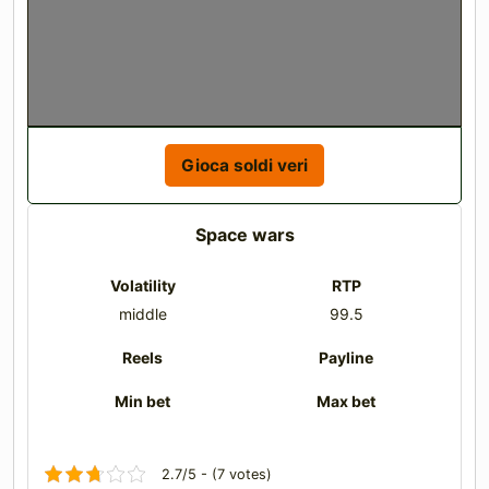
Gioca soldi veri
Space wars
Volatility
RTP
middle
99.5
Reels
Payline
Min bet
Max bet
2.7/5 - (7 votes)