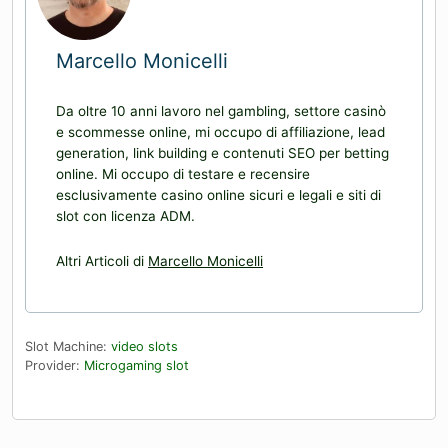
Marcello Monicelli
Da oltre 10 anni lavoro nel gambling, settore casinò
e scommesse online, mi occupo di affiliazione, lead
generation, link building e contenuti SEO per betting
online. Mi occupo di testare e recensire
esclusivamente casino online sicuri e legali e siti di
slot con licenza ADM.
Altri Articoli di
Marcello Monicelli
Slot Machine:
video slots
Provider:
Microgaming slot