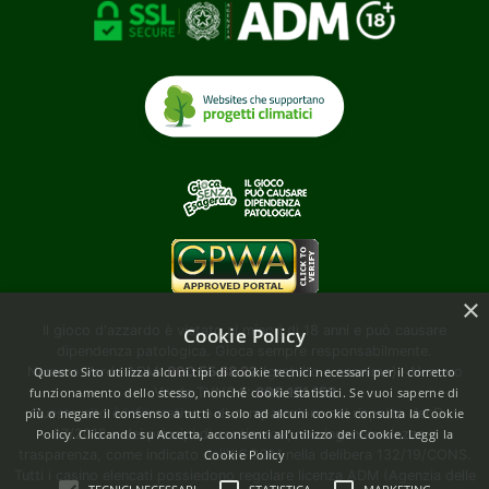
×
Il gioco d'azzardo è vietato ai minori di 18 anni e può causare
Cookie Policy
dipendenza patologica. Gioca sempre responsabilmente.
Questo Sito utilizza alcuni tipi di cookie tecnici necessari per il corretto
Numero Verde ADM:
800 55 88 22
(gratuito e anonimo) · Numero
funzionamento dello stesso, nonché cookie statistici. Se vuoi saperne di
Verde TVNGA:
800 151 152
più o negare il consenso a tutti o solo ad alcuni cookie consulta la Cookie
Questo sito è informativo e di comparazione nel rispetto del D.L.
Policy. Cliccando su Accetta, acconsenti all’utilizzo dei Cookie.
Leggi la
87/2018 e dei principi di continenza, non ingannevolezza e
Cookie Policy
trasparenza, come indicato dall'AGCOM nella delibera 132/19/CONS.
Tutti i casino elencati possiedono regolare licenza ADM (Agenzia delle