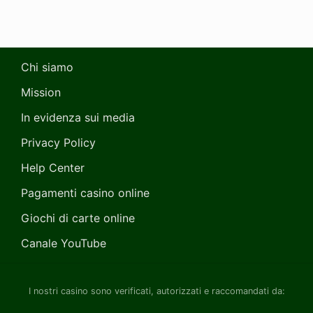
Chi siamo
Mission
In evidenza sui media
Privacy Policy
Help Center
Pagamenti casino online
Giochi di carte online
Canale YouTube
Site
I nostri casino sono verificati, autorizzati e raccomandati da:
Footer