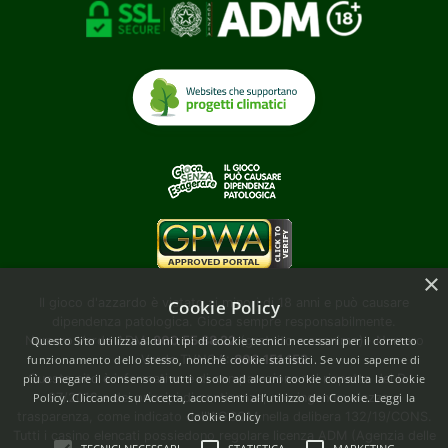
×
Il gioco d'azzardo è vietato ai minori di 18 anni e può causare
Cookie Policy
dipendenza patologica. Gioca sempre responsabilmente.
Questo Sito utilizza alcuni tipi di cookie tecnici necessari per il corretto
Numero Verde ADM:
800 55 88 22
(gratuito e anonimo) · Numero
funzionamento dello stesso, nonché cookie statistici. Se vuoi saperne di
Verde TVNGA:
800 151 152
più o negare il consenso a tutti o solo ad alcuni cookie consulta la Cookie
Questo sito è informativo e di comparazione nel rispetto del D.L.
Policy. Cliccando su Accetta, acconsenti all’utilizzo dei Cookie.
Leggi la
87/2018 e dei principi di continenza, non ingannevolezza e
Cookie Policy
trasparenza, come indicato dall'AGCOM nella delibera 132/19/CONS.
Tutti i casino elencati possiedono regolare licenza ADM (Agenzia delle