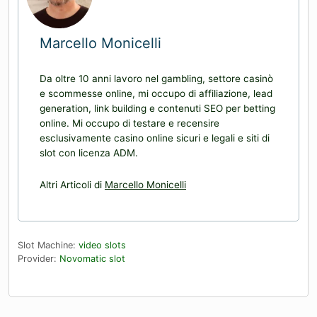
Marcello Monicelli
Da oltre 10 anni lavoro nel gambling, settore casinò
e scommesse online, mi occupo di affiliazione, lead
generation, link building e contenuti SEO per betting
online. Mi occupo di testare e recensire
esclusivamente casino online sicuri e legali e siti di
slot con licenza ADM.
Altri Articoli di
Marcello Monicelli
Slot Machine:
video slots
Provider:
Novomatic slot