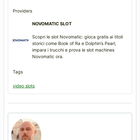
Providers
NOVOMATIC SLOT
Scopri le slot Novomatic: gioca gratis ai titoli
storici come Book of Ra e Dolphin’s Pearl,
impara i trucchi e prova le slot machines
Novomatic ora.
Tags
video slots