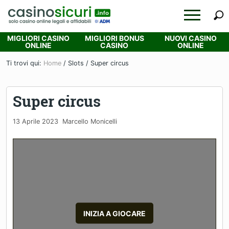
Menu
Passa
Menu
al
contenuto
MIGLIORI CASINO
MIGLIORI BONUS
NUOVI CASINO
principale
ONLINE
CASINO
ONLINE
Ti trovi qui:
Home
/
Slots
/
Super circus
Super circus
13 Aprile 2023
Marcello Monicelli