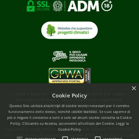
×
Il gioco d'azzardo è vietato ai minori di 18 anni e può causare
Cookie Policy
dipendenza patologica. Gioca sempre responsabilmente.
Questo Sito utilizza alcuni tipi di cookie tecnici necessari per il corretto
Numero Verde ADM:
800 55 88 22
(gratuito e anonimo) · Numero
funzionamento dello stesso, nonché cookie statistici. Se vuoi saperne di
Verde TVNGA:
800 151 152
più o negare il consenso a tutti o solo ad alcuni cookie consulta la Cookie
Questo sito è informativo e di comparazione nel rispetto del D.L.
Policy. Cliccando su Accetta, acconsenti all’utilizzo dei Cookie.
Leggi la
87/2018 e dei principi di continenza, non ingannevolezza e
Cookie Policy
trasparenza, come indicato dall'AGCOM nella delibera 132/19/CONS.
Tutti i casino elencati possiedono regolare licenza ADM (Agenzia delle