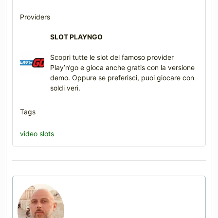
Providers
SLOT PLAYNGO
Scopri tutte le slot del famoso provider
Play’n’go e gioca anche gratis con la versione
demo. Oppure se preferisci, puoi giocare con
soldi veri.
Tags
video slots